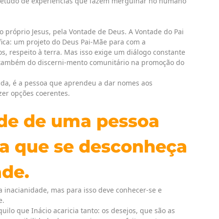
bretudo de experiências que fazem mergulhar no humano
o próprio Jesus, pela Vontade de Deus. A Vontade do Pai
ifica: um projeto do Deus Pai-Mãe para com a
s, respeito à terra. Mas isso exige um diálogo constante
 também do discerni-mento comunitário na promoção do
i-da, é a pessoa que aprendeu a dar nomes aos
zer opções coerentes.
ade de uma pessoa
ra que se desconheça
de.
a inacianidade, mas para isso deve conhecer-se e
e.
uilo que Inácio acaricia tanto: os desejos, que são as