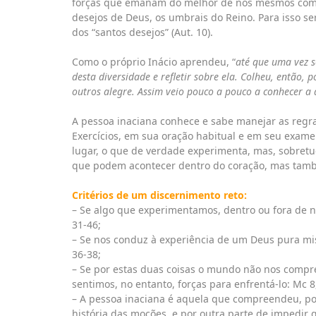
forças que emanam do melhor de nós mesmos com a
desejos de Deus, os umbrais do Reino. Para isso ser
dos “santos desejos” (Aut. 10).
Como o próprio Inácio aprendeu, “
até que uma vez s
desta diversidade e refletir sobre ela. Colheu, então, 
outros alegre. Assim veio pouco a pouco a conhecer a 
A pessoa inaciana conhece e sabe manejar as regr
Exercícios, em sua oração habitual e em seu exame 
lugar, o que de verdade experimenta, mas, sobretud
que podem acontecer dentro do coração, mas també
Critérios de um discernimento reto:
– Se algo que experimentamos, dentro ou fora de nó
31-46;
– Se nos conduz à experiência de um Deus pura mise
36-38;
– Se por estas duas coisas o mundo não nos compre
sentimos, no entanto, forças para enfrentá-lo: Mc 8
– A pessoa inaciana é aquela que compreendeu, por
história das moções, e por outra parte de impedir