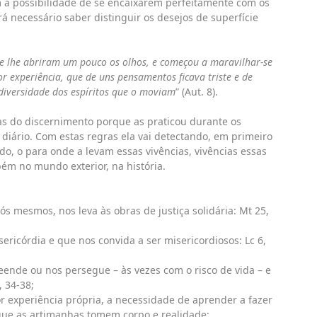
 possibilidade de se encaixarem perfeitamente com os
á necessário saber distinguir os desejos de superfície
e lhe abriram um pouco os olhos, e começou a maravilhar-se
por experiência, que de uns pensamentos ficava triste e de
diversidade dos espíritos que o moviam
” (Aut. 8).
as do discernimento porque as praticou durante os
diário. Com estas regras ela vai detectando, em primeiro
o, o para onde a levam essas vivências, vivências essas
m no mundo exterior, na história.
s mesmos, nos leva às obras de justiça solidária: Mt 25,
ricórdia e que nos convida a ser misericordiosos: Lc 6,
ende ou nos persegue – às vezes com o risco de vida – e
, 34-38;
 experiência própria, a necessidade de aprender a fazer
 que as artimanhas tomem corpo e realidade;