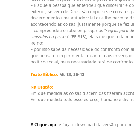
– É aquela pessoa que entendeu que discernir é op
exterior, se vem de Deus, são impulsos e convites p
discernimento uma atitude vital que lhe permite d
acontecendo as coisas, justamente porque se fez u
– compreendeu e sabe empregar as “
regras para de
causadas na pesso
a” (EE 313); ela sabe que toda moç
Reino;
– por isso sabe da necessidade do confronto com 
que pensa ou experimenta; quanto mais envergadu
político-social, mais necessidade terá de confron
Texto Bíblico:
Mt 13, 36-43
Na Oração:
Em que medida as coisas discernidas fizeram acont
Em que medida todo esse esforço, humano e divin
# Clique aqui
e faça o download da versão para im