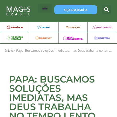
SEJA UM JESUÍTA
Início
»
Papa: Buscamos soluções imediatas, mas Deus trabalha no tempo lento da confiança
PAPA: BUSCAMOS
SOLUÇÕES
IMEDIATAS, MAS
DEUS TRABALHA
NO TEMPO LENTO