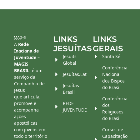
LINKS
LINKS
A
Rede
JESUÍTAS
GERAIS
Inaciana de
Jesuits
Santa Sé
Juventude –
Global
MAGIS
Conferência
BRASIL
é um
Jesuítas.Lat
Nacional
serviço da
dos Bispos
Companhia de
Jesuítas
do Brasil
Jesus
Brasil
que articula,
Conferência
promove e
REDE
dos
acompanha
JUVENTUDE
Religiosos
ações
do Brasil
apostólicas
com jovens em
Cursos de
todo o território
Capacitação