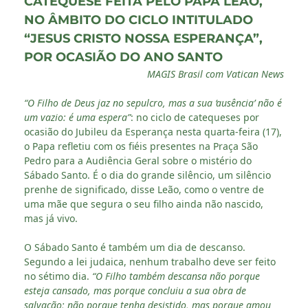
CATEQUESE FEITA PELO PAPA LEÃO,
NO ÂMBITO DO CICLO INTITULADO
“JESUS CRISTO NOSSA ESPERANÇA”,
POR OCASIÃO DO ANO SANTO
MAGIS Brasil com Vatican News
“O Filho de Deus jaz no sepulcro, mas a sua ‘ausência’ não é
um vazio: é uma espera”
: no ciclo de catequeses por
ocasião do Jubileu da Esperança nesta quarta-feira (17),
o Papa refletiu com os fiéis presentes na Praça São
Pedro para a Audiência Geral sobre o mistério do
Sábado Santo. É o dia do grande silêncio, um silêncio
prenhe de significado, disse Leão, como o ventre de
uma mãe que segura o seu filho ainda não nascido,
mas já vivo.
O Sábado Santo é também um dia de descanso.
Segundo a lei judaica, nenhum trabalho deve ser feito
no sétimo dia.
“O Filho também descansa não porque
esteja cansado, mas porque concluiu a sua obra de
salvação; não porque tenha desistido, mas porque amou