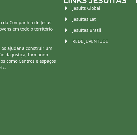
LINKS JESUÍTAS
Jesuits Global
Jesuítas.Lat
o da Companhia de Jesus
vens em todo o território
Jesuítas Brasil
REDE JUVENTUDE
 os ajudar a construir um
ão da justiça, formando
ços como Centros e espaços
etc.