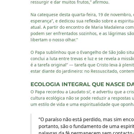
ressurgir e dar muitos frutos,” afirmou.
Na catequese desta quarta-feira, 19 de novembro, o
esperança”, e dedicou sua reflexão sobre a espirit
atual. A partir do encontro de Maria Madalena com 
podem ser enfrentados sozinhos, e as lágrimas sã
libertam o nosso olhar.”
O Papa sublinhou que o Evangelho de São João situ
conclui a luta entre trevas e luz e se revela a mis
é a tarefa original” — tarefa que Cristo leva à ple
estar diante do jardineiro: no Ressuscitado, conte
ECOLOGIA INTEGRAL QUE NASCE D
O Papa recordou a Laudato si’, e advertiu que a cri
cultura ecológica não se pode reduzir a respostas u
um estilo de vida e uma espiritualidade que oponh
“O paraíso não está perdido, mas sim encon
portanto, são o fundamento de uma espiritu
palavras da fé permanecem sem contacto c