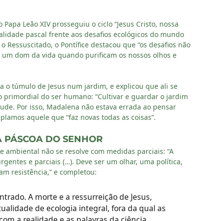
 Papa Leão XIV prosseguiu o ciclo “Jesus Cristo, nossa
ualidade pascal frente aos desafios ecológicos do mundo
o Ressuscitado, o Pontífice destacou que “os desafios não
o um dom da vida quando purificam os nossos olhos e
a o túmulo de Jesus num jardim, e explicou que ali se
são primordial do ser humano: “Cultivar e guardar o jardim
nitude. Por isso, Madalena não estava errada ao pensar
mplamos aquele que “faz novas todas as coisas”.
A PÁSCOA DO SENHOR
se ambiental não se resolve com medidas parciais: “A
rgentes e parciais (…). Deve ser um olhar, uma política,
am resistência,” e completou:
trado. A morte e a ressurreição de Jesus,
alidade de ecologia integral, fora da qual as
om a realidade e as palavras da ciência