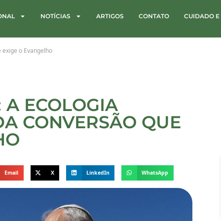
IONAL
NOTÍCIAS
ARTIGOS
CONTATO
CUIDADO E
e exige o Evangelho
: A ECOLOGIA
DA CONVERSÃO QUE
HO
Email
X
LinkedIn
WhatsApp