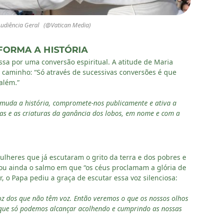
Audiência Geral (@Vatican Media)
FORMA A HISTÓRIA
ssa por uma conversão espiritual. A atitude de Maria
caminho: “Só através de sucessivas conversões é que
além.”
, muda a história, compromete-nos publicamente e ativa a
oas e as criaturas da ganância dos lobos, em nome e com a
heres que já escutaram o grito da terra e dos pobres e
u ainda o salmo em que “os céus proclamam a glória de
r, o Papa pediu a graça de escutar essa voz silenciosa:
oz dos que não têm voz. Então veremos o que os nossos olhos
 que só podemos alcançar acolhendo e cumprindo as nossas