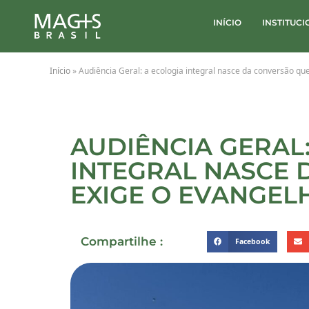
INÍCIO
INSTITUC
Início
»
Audiência Geral: a ecologia integral nasce da conversão qu
AUDIÊNCIA GERAL
INTEGRAL NASCE 
EXIGE O EVANGEL
Compartilhe :
Facebook