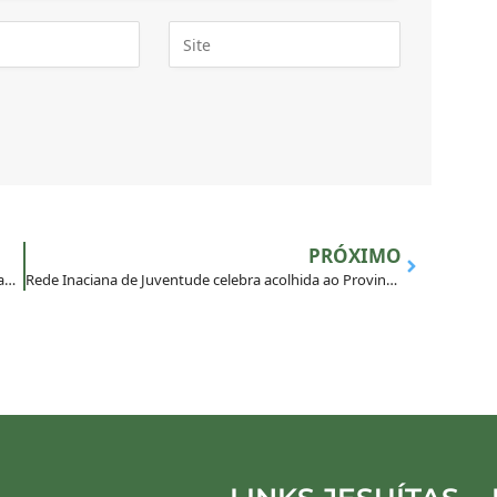
PRÓXIMO
Fé que Não se Apaga: Os Mártires das Missões e o Chamado que Continua
Rede Inaciana de Juventude celebra acolhida ao Provincial