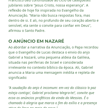
Francisco deu continuidade ao ciclo de catequeses
jubilares sobre “Jesus Cristo, nossa esperança”. A
reflexão de hoje foi inspirada no Evangelho da
Anunciação. “Maria não busca respostas fora, mas
dentro de si. E ali, no profundo de seu coração aberto e
sensível, ela sente o convite para confiar em Deus”,
afirmou o Santo Padre.
O ANÚNCIO EM NAZARÉ
Ao abordar a narrativa da Anunciação, o Papa recordou
que o Evangelho de Lucas destaca o envio do anjo
Gabriel a Nazaré, uma pequena aldeia da Galileia,
situada nas periferias de Israel e considerada
irrelevante no contexto bíblico da época. Ali, Gabriel
anuncia a Maria uma mensagem inédita e repleta de
significado:
“A saudação do anjo é incomum: em vez do clássico ‘a paz
esteja contigo’, Gabriel proclama ‘alegra-te!’, convite que
ecoa os anúncios proféticos da vinda do Messias. É o
chamado à alegria que marca o fim do exílio e a presença
ativa de Deus no meio do povo.”