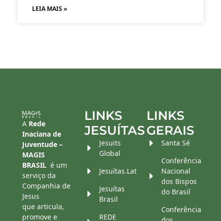
LEIA MAIS »
LINKS
LINKS
A
Rede
JESUÍTAS
GERAIS
Inaciana de
Jesuits
Santa Sé
Juventude –
Global
MAGIS
Conferência
BRASIL
é um
Jesuítas.Lat
Nacional
serviço da
dos Bispos
Companhia de
Jesuítas
do Brasil
Jesus
Brasil
que articula,
Conferência
promove e
REDE
dos