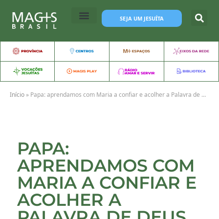
SEJA UM JESUÍTA
Início
»
Papa: aprendamos com Maria a confiar e acolher a Palavra de Deus
PAPA:
APRENDAMOS COM
MARIA A CONFIAR E
ACOLHER A
PALAVRA DE DEUS