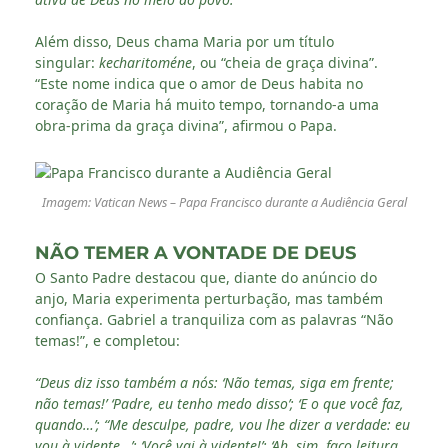
Além disso, Deus chama Maria por um título
singular:
kecharitoméne
, ou “cheia de graça divina”.
“Este nome indica que o amor de Deus habita no
coração de Maria há muito tempo, tornando-a uma
obra-prima da graça divina”, afirmou o Papa.
Imagem: Vatican News – Papa Francisco durante a Audiência Geral
NÃO TEMER A VONTADE DE DEUS
O Santo Padre destacou que, diante do anúncio do
anjo, Maria experimenta perturbação, mas também
confiança. Gabriel a tranquiliza com as palavras “Não
temas!”, e completou:
“Deus diz isso também a nós: ‘Não temas, siga em frente;
não temas!’ ‘Padre, eu tenho medo disso’; ‘E o que você faz,
quando…’; “Me desculpe, padre, vou lhe dizer a verdade: eu
vou à vidente…’; ‘Você vai à vidente!’; ‘Ah, sim, faço leitura