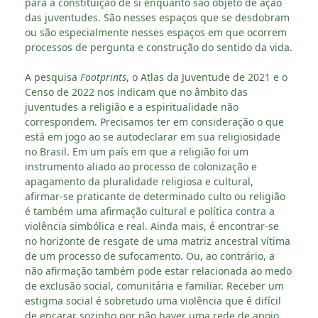
para a constituição de si enquanto são objeto de ação
das juventudes. São nesses espaços que se desdobram
ou são especialmente nesses espaços em que ocorrem
processos de pergunta e construção do sentido da vida.
A pesquisa
Footprints
, o Atlas da Juventude de 2021 e o
Censo de 2022 nos indicam que no âmbito das
juventudes a religião e a espiritualidade não
correspondem. Precisamos ter em consideração o que
está em jogo ao se autodeclarar em sua religiosidade
no Brasil. Em um país em que a religião foi um
instrumento aliado ao processo de colonização e
apagamento da pluralidade religiosa e cultural,
afirmar-se praticante de determinado culto ou religião
é também uma afirmação cultural e política contra a
violência simbólica e real. Ainda mais, é encontrar-se
no horizonte de resgate de uma matriz ancestral vítima
de um processo de sufocamento. Ou, ao contrário, a
não afirmação também pode estar relacionada ao medo
de exclusão social, comunitária e familiar. Receber um
estigma social é sobretudo uma violência que é difícil
de encarar sozinho por não haver uma rede de apoio