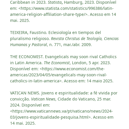
Caribbean in 2023.
Statista
,
Hamburg, 2023. Disponível
em: <https://www.statista.com/statistics/996386/latin-
america-religion-affiliation-share-type/>. Acesso em 14
mai. 2025.
TEIXEIRA, Faustino. Eclesiología en tiempos del
pluralismo religioso.
Revista Christus de Teología, Ciencias
Humanas y Pastoral
, n. 771, mar./abr. 2009.
THE ECONOMIST. Evangelicals may soon rival Catholics
in Latin America.
The Economist
, London, 5 apr. 2023.
Disponível em: <https://www.economist.com/the-
americas/2023/04/05/evangelicals-may-soon-rival-
catholics-in-latin-america>. Acesso em: 14 maio 2025.
VATICAN NEWS. Jovens e espiritualidade: a fé vivida por
convicção.
Vatican News
, Cidade do Vaticano, 25 mar.
2024. Disponível em:
<https://www.vaticannews.va/pt/vaticano/news/2024-
03/jovens-espiritualidade-pesquisa.html>. Acesso em
14 mai. 2025.