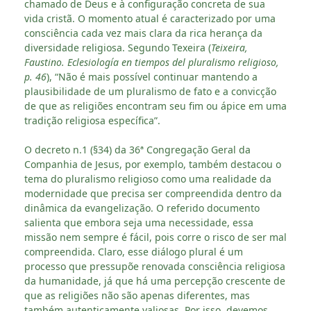
chamado de Deus e à configuração concreta de sua
vida cristã. O momento atual é caracterizado por uma
consciência cada vez mais clara da rica herança da
diversidade religiosa. Segundo Texeira (
Teixeira,
Faustino. Eclesiología en tiempos del pluralismo religioso
,
p. 46
), “Não é mais possível continuar mantendo a
plausibilidade de um pluralismo de fato e a convicção
de que as religiões encontram seu fim ou ápice em uma
tradição religiosa específica”.
O decreto n.1 (§34) da 36ª Congregação Geral da
Companhia de Jesus, por exemplo, também destacou o
tema do pluralismo religioso como uma realidade da
modernidade que precisa ser compreendida dentro da
dinâmica da evangelização. O referido documento
salienta que embora seja uma necessidade, essa
missão nem sempre é fácil, pois corre o risco de ser mal
compreendida. Claro, esse diálogo plural é um
processo que pressupõe renovada consciência religiosa
da humanidade, já que há uma percepção crescente de
que as religiões não são apenas diferentes, mas
também autenticamente valiosas. Por isso, devemos