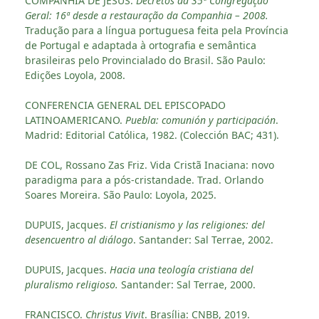
COMPANHIA DE JESUS.
Decretos da 35ª Congregação
Geral: 16ª desde a restauração da Companhia – 2008.
Tradução para a língua portuguesa feita pela Província
de Portugal e adaptada à ortografia e semântica
brasileiras pelo Provincialado do Brasil. São Paulo:
Edições Loyola, 2008.
CONFERENCIA GENERAL DEL EPISCOPADO
LATINOAMERICANO.
Puebla: comunión y participación
.
Madrid: Editorial Católica, 1982. (Colección BAC; 431).
DE COL, Rossano Zas Friz. Vida Cristã Inaciana: novo
paradigma para a pós-cristandade. Trad. Orlando
Soares Moreira. São Paulo: Loyola, 2025.
DUPUIS, Jacques.
El cristianismo y las religiones: del
desencuentro al diálogo
. Santander: Sal Terrae, 2002.
DUPUIS, Jacques.
Hacia una teología cristiana del
pluralismo religioso.
Santander: Sal Terrae, 2000.
FRANCISCO.
Christus Vivit
. Brasília: CNBB, 2019.