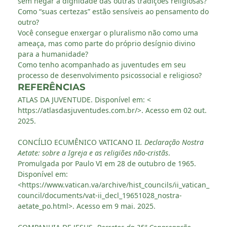
sem negar a dignidade das outras tradições religiosas?
Como “suas certezas” estão sensíveis ao pensamento do
outro?
Você consegue enxergar o pluralismo não como uma
ameaça, mas como parte do próprio desígnio divino
para a humanidade?
Como tenho acompanhado as juventudes em seu
processo de desenvolvimento psicossocial e religioso?
REFERÊNCIAS
ATLAS DA JUVENTUDE. Disponível em: <
https://atlasdasjuventudes.com.br/>. Acesso em 02 out.
2025.
CONCÍLIO ECUMÊNICO VATICANO II
. Declaração Nostra
Aetate: sobre a Igreja e as religiões não-cristãs
.
Promulgada por Paulo VI em 28 de outubro de 1965.
Disponível em:
<https://www.vatican.va/archive/hist_councils/ii_vatican_
council/documents/vat-ii_decl_19651028_nostra-
aetate_po.html>. Acesso em 9 mai. 2025.