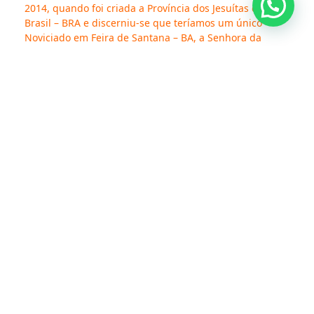
2014, quando foi criada a Província dos Jesuítas do
Brasil – BRA e discerniu-se que teríamos um único
Noviciado em Feira de Santana – BA, a Senhora da
Graça continuou sendo a padroeira
.
A obra foi um presente da antiga Província
Veneto
Milanesa
– Itália para a antiga Vice Província
Veneto
Milanesa
que estava em missão no território brasileiro,
chegando a Salvador da Bahia na década de 70, já com
o título Mãe da Divina Graça, quando era Mestre de
Noviços o Pe. Adriano Pighetti, SJ. A devoção origina-se
de uma pintura exposta na Igreja de Santa Maria Maior,
em Roma, diante do qual, no tempo de Inácio, os
jesuítas faziam sua profissão religiosa.
O Geral Francisco de Borja, no tempo das expansões
missionárias da Companhia de Jesus, fez um pedido ao
Papa Pio V, para fazer várias cópias deste quadro e
entregar aos missionários. Um deles estava na comitiva
de Inácio de Azevedo no momento do martírio, que
estava a caminho do Brasil. Esta devoção mariana foi