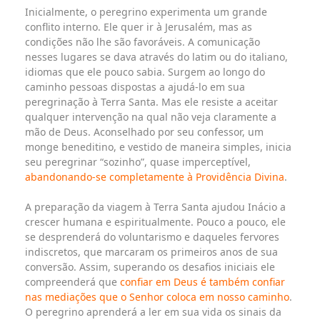
Inicialmente, o peregrino experimenta um grande
conflito interno. Ele quer ir à Jerusalém, mas as
condições não lhe são favoráveis. A comunicação
nesses lugares se dava através do latim ou do italiano,
idiomas que ele pouco sabia. Surgem ao longo do
caminho pessoas dispostas a ajudá-lo em sua
peregrinação à Terra Santa. Mas ele resiste a aceitar
qualquer intervenção na qual não veja claramente a
mão de Deus. Aconselhado por seu confessor, um
monge beneditino, e vestido de maneira simples, inicia
seu peregrinar “sozinho”, quase imperceptível,
abandonando-se completamente à Providência Divina
.
A preparação da viagem à Terra Santa ajudou Inácio a
crescer humana e espiritualmente. Pouco a pouco, ele
se desprenderá do voluntarismo e daqueles fervores
indiscretos, que marcaram os primeiros anos de sua
conversão. Assim, superando os desafios iniciais ele
compreenderá que
confiar em Deus é também confiar
nas mediações que o Senhor coloca em nosso caminho
.
O peregrino aprenderá a ler em sua vida os sinais da