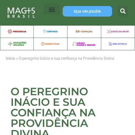
SEJA UM JESUÍTA
Início
»
O peregrino Inácio e sua confiança na Providência Divina
O PEREGRINO
INÁCIO E SUA
CONFIANÇA NA
PROVIDÊNCIA
DIVINA