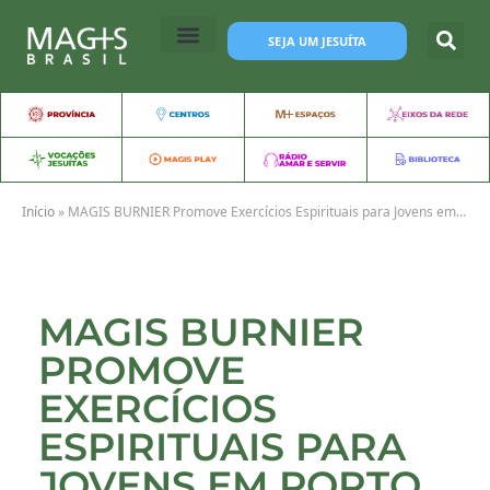
SEJA UM JESUÍTA
Início
»
MAGIS BURNIER Promove Exercícios Espirituais para Jovens em Porto Nacional/TO
MAGIS BURNIER
PROMOVE
EXERCÍCIOS
ESPIRITUAIS PARA
JOVENS EM PORTO