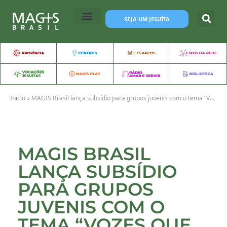
SEJA UM JESUÍTA
Início
»
MAGIS Brasil lança subsídio para grupos juvenis com o tema “Vozes que transformam”
MAGIS BRASIL
LANÇA SUBSÍDIO
PARA GRUPOS
JUVENIS COM O
TEMA “VOZES QUE