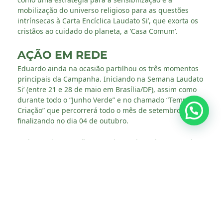
mobilização do universo religioso para as questões
intrínsecas à Carta Encíclica Laudato Si’, que exorta os
cristãos ao cuidado do planeta, a ‘Casa Comum’.
AÇÃO EM REDE
Eduardo ainda na ocasião partilhou os três momentos
principais da Campanha. Iniciando na Semana Laudato
Si’ (entre 21 e 28 de maio em Brasília/DF), assim como
durante todo o “Junho Verde” e no chamado “Tempo da
Criação” que percorrerá todo o mês de setembro,
finalizando no dia 04 de outubro.
Ao longo dessas ações, a Rede Inaciana de Juventude
em âmbito nacional e local por meio dos Centros e
Espaços MAGIS somarão forças com a Campanha
Nacional Laudato Si’, confirmando a certeza da Justiça
Socioambiental como um eixo central da atuação
apostólica junto à juventude.