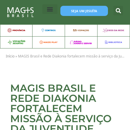
SEJA UM JESUÍTA
Início
»
MAGIS Brasil e Rede Diakonia fortalecem missão à serviço da Juventude
MAGIS BRASIL E
REDE DIAKONIA
FORTALECEM
MISSÃO À SERVIÇO
DA JUVENTUDE