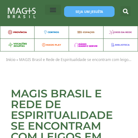
SEJA UM JESUÍTA
Início
»
MAGIS Brasil e Rede de Espiritualidade se encontram com leigos em João Pessoa (PB)
MAGIS BRASIL E
REDE DE
ESPIRITUALIDADE
SE ENCONTRAM
COM LEIGOS EM