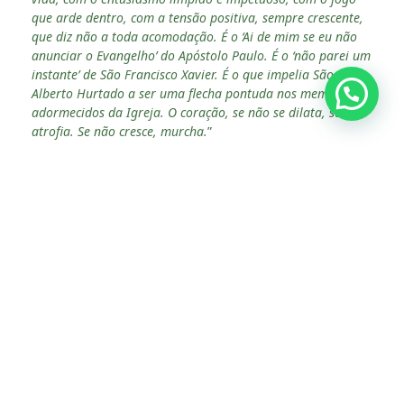
que arde dentro, com a tensão positiva, sempre crescente,
que diz não a toda acomodação. É o ‘Ai de mim se eu não
anunciar o Evangelho’ do Apóstolo Paulo. É o ‘não parei um
instante’ de São Francisco Xavier. É o que impelia São
Alberto Hurtado a ser uma flecha pontuda nos membros
adormecidos da Igreja. O coração, se não se dilata, se
atrofia. Se não cresce, murcha.
”
Francisco sublinhou que “
não há crescimento sem crises,
não há fruto sem poda ou vitória sem luta. Crescer, criar
raízes significa lutar incansavelmente contra toda
mundanidade espiritual, mal pior que pode nos acontecer,
como dizia Padre de Lubac. Se a mundanidade afeta as
raízes, adeus frutos e adeus planta. Para mim, este é o
maior perigo neste tempo: a mundanidade espiritual que
leva ao clericalismo e vai adiante. Ao invés, se o
crescimento é um agir constante contra o próprio ego,
haverá muito fruto. Enquanto o espírito inimigo não
cessará de tentar vocês a buscar seus consolos, insinuando
que se vive melhor quando se obtém o que quer, o Espírito
amigo os encorajará, suavemente no bem, a crescer na