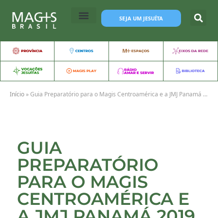
SEJA UM JESUÍTA
Início
»
Guia Preparatório para o Magis Centroamérica e a JMJ Panamá 2019
GUIA
PREPARATÓRIO
PARA O MAGIS
CENTROAMÉRICA E
A JMJ PANAMÁ 2019