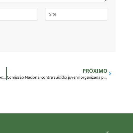
PRÓXIMO
Irmão Jesuíta participa de Encontro Nacional sobre Vocações
Comissão Nacional contra suicídio juvenil organizada pela CNBB conta com representação do Programa MAGIS BRASIL