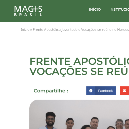
INÍCIO
INSTITUC
Início
»
Frente Apostólica Juventude e Vocações se reúne no Nordes
FRENTE APOSTÓLI
VOCAÇÕES SE RE
Compartilhe :
Facebook