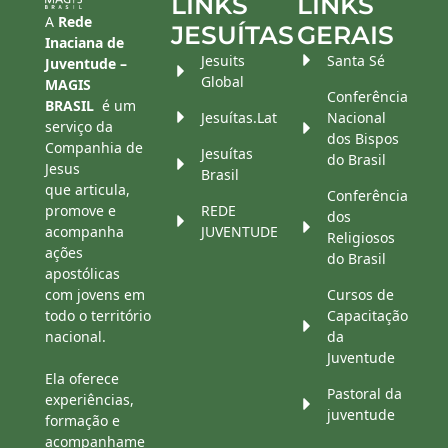
LINKS
LINKS
A
Rede
JESUÍTAS
GERAIS
Inaciana de
Jesuits
Santa Sé
Juventude –
Global
MAGIS
Conferência
BRASIL
é um
Jesuítas.Lat
Nacional
serviço da
dos Bispos
Companhia de
Jesuítas
do Brasil
Jesus
Brasil
que articula,
Conferência
promove e
REDE
dos
acompanha
JUVENTUDE
Religiosos
ações
do Brasil
apostólicas
com jovens em
Cursos de
todo o território
Capacitação
nacional.
da
Juventude
Ela oferece
Pastoral da
experiências,
juventude
formação e
acompanhame