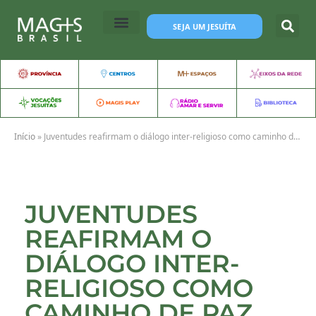
SEJA UM JESUÍTA
Início
»
Juventudes reafirmam o diálogo inter-religioso como caminho de paz
JUVENTUDES
REAFIRMAM O
DIÁLOGO INTER-
RELIGIOSO COMO
CAMINHO DE PAZ