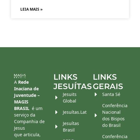
LEIA MAIS »
LINKS
LINKS
A
Rede
JESUÍTAS
GERAIS
Inaciana de
Jesuits
Santa Sé
Juventude –
Global
MAGIS
Conferência
BRASIL
é um
Jesuítas.Lat
Nacional
serviço da
dos Bispos
Companhia de
Jesuítas
do Brasil
Jesus
Brasil
que articula,
Conferência