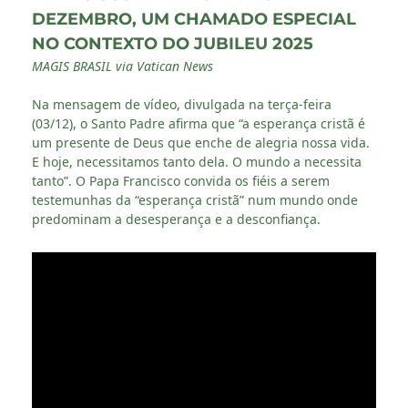
DEZEMBRO, UM CHAMADO ESPECIAL
NO CONTEXTO DO JUBILEU 2025
MAGIS BRASIL via Vatican News
Na mensagem de vídeo, divulgada na terça-feira
(03/12), o Santo Padre afirma que “a esperança cristã é
um presente de Deus que enche de alegria nossa vida.
E hoje, necessitamos tanto dela. O mundo a necessita
tanto”. O Papa Francisco convida os fiéis a serem
testemunhas da “esperança cristã” num mundo onde
predominam a desesperança e a desconfiança.