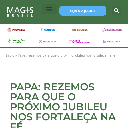
SEJA UM JESUÍTA
Início
»
Papa: rezemos para que o próximo Jubileu nos fortaleça na fé
PAPA: REZEMOS
PARA QUE O
PRÓXIMO JUBILEU
NOS FORTALEÇA NA
FÉ