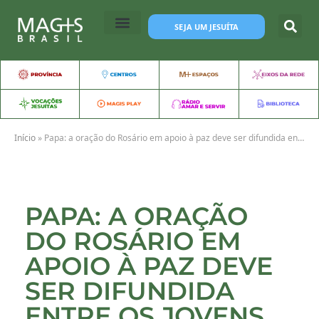
SEJA UM JESUÍTA
Início
»
Papa: a oração do Rosário em apoio à paz deve ser difundida entre os jovens
PAPA: A ORAÇÃO
DO ROSÁRIO EM
APOIO À PAZ DEVE
SER DIFUNDIDA
ENTRE OS JOVENS