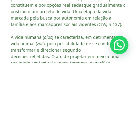
constituem e por opções realizadasque gradualmente c
onstroem um projeto de vida. Uma etapa da vida
marcada pela busca por autonomia em relação à
família e aos marcadores sociais vigentes (ChV, n.137).
A vida humana (
bíos
) se caracteriza, em detrimento da
vida animal (
zoé
), pela possibilidade de se conduzir,
transformar e direcionar segundo
decisões refletidas. O ato de projetar em meio a uma
realidade contextual espaço-temporal específica
mediante as condições de
possibilidade. A provisoriedade e a reversibilidade
das decisões em tempos de crise econômica, social,
psíquica, política, demográfica e ambiental tornam
precárias esse processo de autonomia. As
juventudes são mais suscetíveis à erosão de
mecanismos de socialização e transição à autonomia.
Por isso, acompanhar as juventudes na construção
de projetos de vida diz respeito ao amanhã a partir de
hoje.