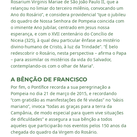
Rosarium Virginis Mariae de São João Paulo II, que a
relançou no limiar do terceiro milênio, convocando um
Ano do Rosário”, e considera providencial “que o jubileu
do quadro de Nossa Senhora de Pompeia coincida com
o iminente Ano Jubilar, centrado em Jesus nossa
esperança, e com o XVII centenário do Concílio de
Niceia (325), à qual deu particular ênfase ao mistério
divino-humano de Cristo, à luz da Trindade”. “É belo
redescobrir o Rosário, nesta perspectiva – afirma o Papa
– para assimilar os mistérios da vida do Salvador,
contemplando-os com o olhar de Maria”.
A BÊNÇÃO DE FRANCISCO
Por fim, o Pontífice recorda a sua peregrinação a
Pompeia no dia 21 de março de 2015, e recordando
“com gratidão as manifestações de fé vividas” no “oásis
mariano”, invoca “todas as graças para a terra da
Campânia, de modo especial para quem vive situações
de dificuldades” e assegura a sua bênção a todos
aqueles que participarão nos eventos pelos 150 anos da
chegada do quadro da Virgem do Rosário.