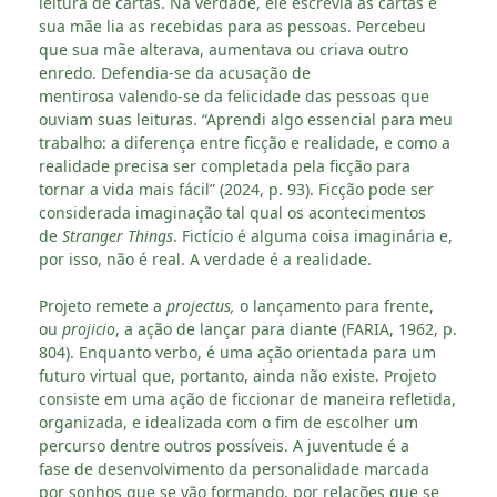
leitura de cartas. Na verdade, ele escrevia as cartas e
sua mãe lia as recebidas para as pessoas. Percebeu
que sua mãe alterava, aumentava ou criava outro
enredo. Defendia-se da acusação de
mentirosa valendo-se da felicidade das pessoas que
ouviam suas leituras. “Aprendi algo essencial para meu
trabalho: a diferença entre ficção e realidade, e como a
realidade precisa ser completada pela ficção para
tornar a vida mais fácil” (2024, p. 93). Ficção pode ser
considerada imaginação tal qual os acontecimentos
de
Stranger Things
. Fictício é alguma coisa imaginária e,
por isso, não é real. A verdade é a realidade.
Projeto remete a
projectus,
o lançamento para frente,
ou
projicio
, a ação de lançar para diante (FARIA, 1962, p.
804). Enquanto verbo, é uma ação orientada para um
futuro virtual que, portanto, ainda não existe. Projeto
consiste em uma ação de ficcionar de maneira refletida,
organizada, e idealizada com o fim de escolher um
percurso dentre outros possíveis. A juventude é a
fase de desenvolvimento da personalidade marcada
por sonhos que se vão formando, por relações que se