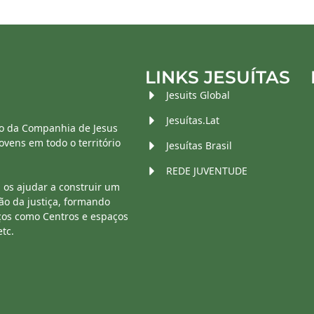
LINKS JESUÍTAS
Jesuits Global
Jesuítas.Lat
o da Companhia de Jesus
vens em todo o território
Jesuítas Brasil
REDE JUVENTUDE
 os ajudar a construir um
ão da justiça, formando
ços como Centros e espaços
etc.