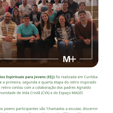
ios Espirituais para Jovens (EEJ)
foi realizada em Curitiba
tre a primeira, segunda e quarta etapa do retiro inspirado
 O retiro contou com a colaboração dos padres Agnaldo
omunidade de Vida Cristã (CVX) e do Espaço MAGIS
s jovens participantes são “chamados a escutar, discernir