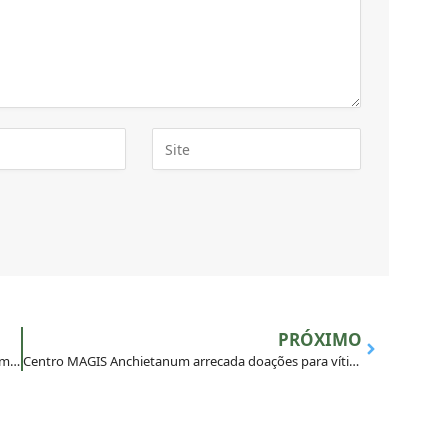
PRÓXIMO
Encontro MAGIS Sudeste reúne mais de cem jovens em Belo Horizonte (MG)
Centro MAGIS Anchietanum arrecada doações para vítimas de desabamento em São Paulo (SP)