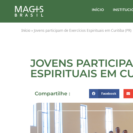
INÍCIO
INSTITUC
Início
»
Jovens participam de Exercícios Espirituais em Curitiba (PR)
JOVENS PARTICIPA
ESPIRITUAIS EM CU
Compartilhe :
Facebook