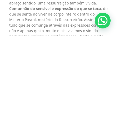
abraço sentido, uma ressurreição também vivida.
Comunhão do sensível e expressão do que se toca
, do
que se sente no viver de corpo inteiro dentro do
Mistério Pascal, mistério da Ressurreição. Assim, em
tudo que se comunga através das expressões corporais,
não é apenas gesto, muito mais: vivemos o sim da
partilha tão próprio do mistério pascal. Gesto e gosto
de pele, do sensível, do toque, da acolhida, da
proximidade, da intimidade. Momentos de se louvar a
Deus através da fala do nosso corpo.
A experiência do encontro com o Ressuscitado nos faz
também encontrar o
verdadeiro lugar do nosso corpo
em nossa vida.
Normalmente tratamos mal nosso
corpo: há muito de
stress
, de suspeita, medo e
submissão. Sabemos muito sobre nossa mente e muito
pouco sobre nosso corpo, temos uma alma livre num
corpo rígido. Esta é a revelação efetiva, nossa alma não
é de todo livre se não libertamos também nosso corpo
de seus hábitos rígidos, seus andares militares, suas
posturas mecânicas, seus falares eletrônicos.