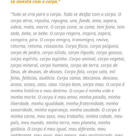
se inventa com o corpo.”
“
Tudo se cria para o corpo. Tudo se desfaz com o corpo. O
corpo atrai, repulsa, repugna, une, funde, ama, separa,
odeia, mata, morre. O corpo come, se come, tem fome, tem
sede, bebe, se bebe. O corpo respira, inspira, expira,
conspira, pira. O corpo emigra, transmigra, revive,
retorna, retoma, ressuscita. Corpo físico, corpo psíquico,
corpo de pedra, corpo sólido, corpo líquido, corpo gasoso,
corpo espírito, corpo espinho. Corpo animal, corpo vegetal,
corpo mineral, corpo humano, corpo da terra, corpo de
Deus, de deusas, de deuses. Corpo fala, corpo cala, mil
falas, falácias, audácia. Corpo cansa, descansa, descaso,
acaso, ocaso, caso, casa. Corpo bom, corpo mau. O corpo é
minha história e meu destino. O corpo é minha vida e
minha morte. O corpo é meu amor, minha paixão, minha
liberdade, minha igualdade, minha fraternidade, minha
sonoridade, minha esperança, minha saudade. O corpo é
minha carne, meu sexo, meu trabalho, minha cidade, meu
país, meu mundo, minha terra, meu planeta, minha
galáxia. O corpo é meu igual, meu diferente, meu
indiferente, meu mais, meu menos, meu multiplicado, meu