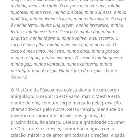
dividido, meu subtraído. O corpo é meu teorema, minha
hipótese, minha tese, minha antítese, minha síntese, minha
dialética, minha demonstração, minha alucinação. O corpo
é minha letra, minha linguagem, minha literatura, minha
leitura, minha escritura. O corpo é minha dor, minha
angústia, minha lágrima, minha saliva, meu escarro. O
corpo é meu filho, minha mãe, meu pai, minha avó. O
corpo é meu mito, meu rito, minha ética, minha poética,
minha religião, minha invenção. O corpo é minha guerra,
minha paz, minha ventania, minha calmaria, minha
nostalgia. Tudo é corpo. Nada é fora do corpo.
”
(Ivone
Gebara)
O Mistério da Páscoa nos coloca diante de um corpo
aniquilado. O sepulcro está vazio, mas o Mestre está
diante de nós, com um corpo marcado pela provação,
chamando-nos pelo nome. Ressurreição, plenitude do
mistério da comunhão através dos gestos, da
proximidade, do abraço. Celebra a gratuidade do Amor
de Deus que faz crescer, comunhão mágica com a
criação, mistério de amor em todas as direções. A cada