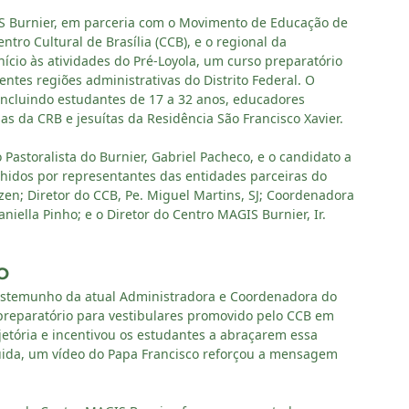
GIS Burnier, em parceria com o Movimento de Educação de
ntro Cultural de Brasília (CCB), e o regional da
nício às atividades do Pré-Loyola, um curso preparatório
ntes regiões administrativas do Distrito Federal. O
incluindo estudantes de 17 a 32 anos, educadores
sas da CRB e jesuítas da Residência São Francisco Xavier.
astoralista do Burnier, Gabriel Pacheco, e o candidato a
lhidos por representantes das entidades parceiras do
anzen; Diretor do CCB, Pe. Miguel Martins, SJ; Coordenadora
iella Pinho; e o Diretor do Centro MAGIS Burnier, Ir.
O
estemunho da atual Administradora e Coordenadora do
 preparatório para vestibulares promovido pelo CCB em
jetória e incentivou os estudantes a abraçarem essa
ida, um vídeo do Papa Francisco reforçou a mensagem