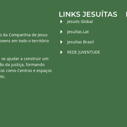
LINKS JESUÍTAS
Jesuits Global
Jesuítas.Lat
o da Companhia de Jesus
vens em todo o território
Jesuítas Brasil
REDE JUVENTUDE
 os ajudar a construir um
ão da justiça, formando
ços como Centros e espaços
etc.