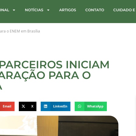
IONAL
NOTÍCIAS
ARTIGOS
CONTATO
CUIDADO E
para o ENEM em Brasília
PARCEIROS INICIAM
ARAÇÃO PARA O
A
Email
X
LinkedIn
WhatsApp