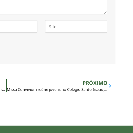
PRÓXIMO
Retiro Espiritual do Ensino Médio leva jovens a uma jornada de autoconhecimento e esperança no RS
Missa Convivium reúne jovens no Colégio Santo Inácio, no Rio de Janeiro