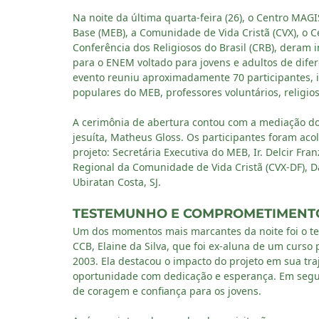
Na noite da última quarta-feira (26), o Centro MA
Base (MEB), a Comunidade de Vida Cristã (CVX), o Ce
Conferência dos Religiosos do Brasil (CRB), deram i
para o ENEM voltado para jovens e adultos de difere
evento reuniu aproximadamente 70 participantes, 
populares do MEB, professores voluntários, religio
A cerimônia de abertura contou com a mediação do P
jesuíta, Matheus Gloss. Os participantes foram aco
projeto: Secretária Executiva do MEB, Ir. Delcir Fr
Regional da Comunidade de Vida Cristã (CVX-DF), Dan
Ubiratan Costa, SJ.
TESTEMUNHO E COMPROMETIMENT
Um dos momentos mais marcantes da noite foi o t
CCB, Elaine da Silva, que foi ex-aluna de um curso
2003. Ela destacou o impacto do projeto em sua tra
oportunidade com dedicação e esperança. Em segu
de coragem e confiança para os jovens.