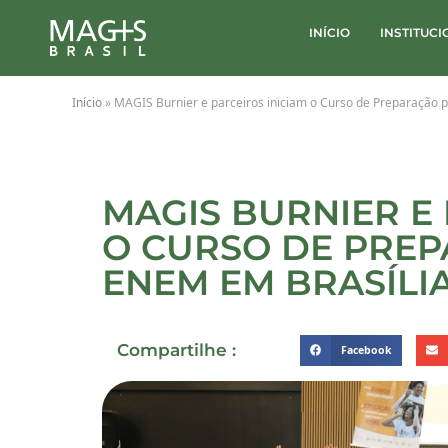
INÍCIO
INSTITUC
Início
»
MAGIS Burnier e parceiros iniciam o Curso de Preparação 
MAGIS BURNIER E 
O CURSO DE PREP
ENEM EM BRASÍLI
Compartilhe :
Facebook