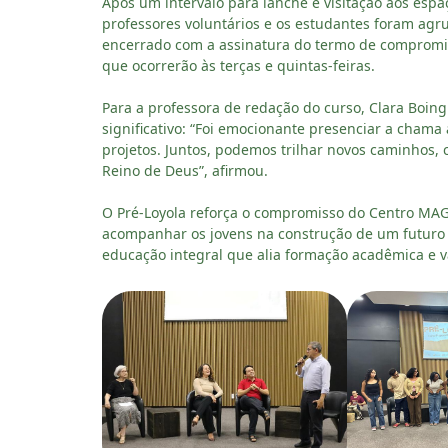
Após um intervalo para lanche e visitação aos esp
professores voluntários e os estudantes foram agr
encerrado com a assinatura do termo de compromis
que ocorrerão às terças e quintas-feiras.
Para a professora de redação do curso, Clara Boin
significativo: “Foi emocionante presenciar a cham
projetos. Juntos, podemos trilhar novos caminhos,
Reino de Deus”, afirmou.
O Pré-Loyola reforça o compromisso do Centro MAGI
acompanhar os jovens na construção de um futur
educação integral que alia formação acadêmica e 