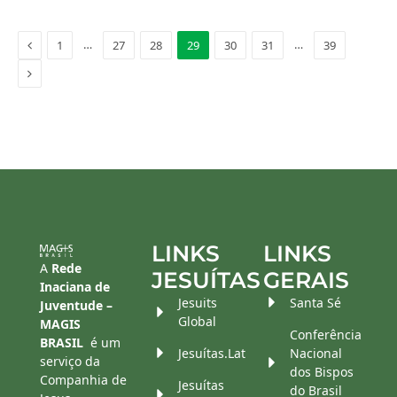
Anterior
…
…
1
27
28
29
30
31
39
Próximo
LINKS
LINKS
A
Rede
JESUÍTAS
GERAIS
Inaciana de
Jesuits
Santa Sé
Juventude –
Global
MAGIS
Conferência
BRASIL
é um
Jesuítas.Lat
Nacional
serviço da
dos Bispos
Companhia de
Jesuítas
do Brasil