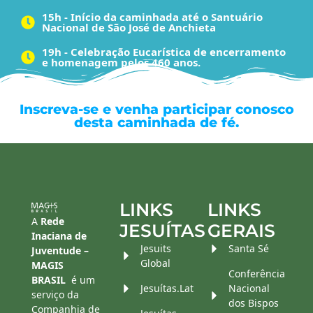
15h - Início da caminhada até o Santuário
Nacional de São José de Anchieta
19h - Celebração Eucarística de encerramento
e homenagem pelos 460 anos.
Inscreva-se e venha participar conosco
desta caminhada de fé.
LINKS
LINKS
A
Rede
JESUÍTAS
GERAIS
Inaciana de
Jesuits
Santa Sé
Juventude –
Global
MAGIS
Conferência
BRASIL
é um
Jesuítas.Lat
Nacional
serviço da
dos Bispos
Companhia de