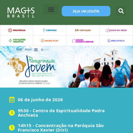
SEJA UM JESUÍTA
06 de junho de 2026
9h30 - Centro de Espiritualidade Padre
Anchieta
14h15 - Concentração na Paróquia São
Francisco Xavier (Iriri)